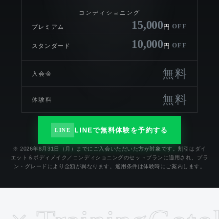
コンディショニング
15,000
OFF
円
プレミアム
10,000
OFF
円
スタンダード
無料
入会金
無料
体験料
LINEで無料体験を予約する
LINE
※ 2026年8月31日（月）までにご入会いただいた方が対象です。割引はダイ
エット＆ボディメイク／コンディショニングのセットプランに適用され、プラ
ン・グレードにより金額が異なります。適用条件は体験時にご案内します。