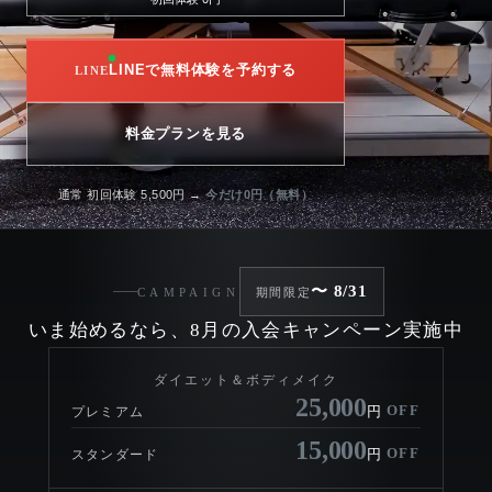
LINEで無料体験を予約する
料金プランを見る
通常 初回体験 5,500円 →
今だけ0円（無料）
〜 8/31
CAMPAIGN
期間限定
いま始めるなら、8月の入会キャンペーン実施中
ダイエット＆ボディメイク
25,000
OFF
円
プレミアム
15,000
OFF
円
スタンダード