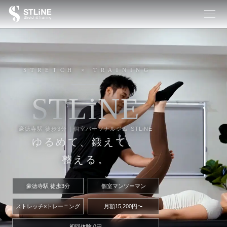
STRETCH × TRAINING
S
T
L
i
N
E
豪徳寺駅 徒歩3分｜個室パーソナルジム STLiNE
ゆるめて、鍛えて、
整える。
豪徳寺駅 徒歩3分
個室マンツーマン
ストレッチ×トレーニング
月額15,200円〜
初回体験 0円