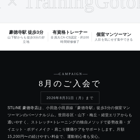
 Training
Gotoku
豪徳寺駅 徒歩3分
有資格トレーナー
個室マンツーマン
山下駅からも徒歩3分の好
全員JLCA-CS認定・約100
人目を気にせず集中できる
立地
時間研修修了
CAMPAIGN
8月のご入会で
2026年8月31日（月）
まで
STLiNE 豪徳寺店
は、小田急小田原線「豪徳寺駅」徒歩3分の個室マン
ツーマンのパーソナルジム。世田谷区・山下・梅丘・経堂エリアからも
通いやすく、ストレッチ×トレーニングの独自メソッドで姿勢改善・ダ
イエット・ボディメイク・肩こり腰痛ケアをサポートします。月額
15,200円〜の続けやすい料金で、運動初心者も安心。