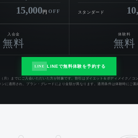
15,000
10
OFF
円
スタンダード
入会金
体験料
無料
無料
LINEで無料体験を予約する
LINE
月31日（月）までにご入会いただいた方が対象です。割引はダイエット＆ボディメイク／コ
ランに適用され、プラン・グレードにより金額が異なります。適用条件は体験時にご案