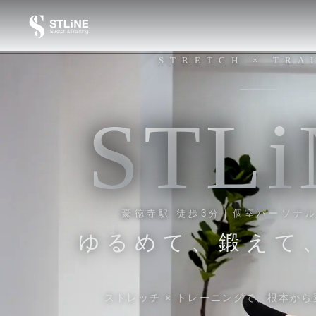
STRETCH × TRA
S
T
L
i
豪徳寺駅 徒歩3分｜個室パーソナルジ
ゆるめて、鍛えて
ストレッチ × トレーニングで、
根本から