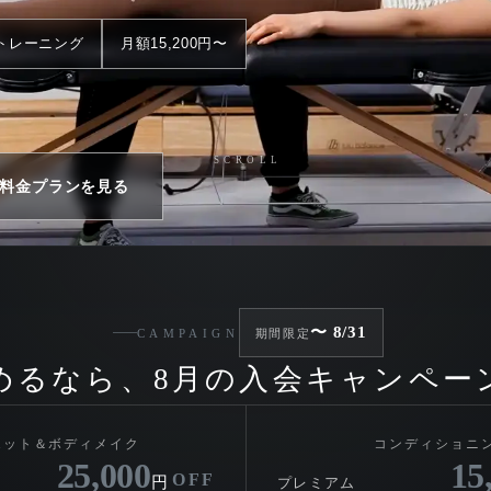
トレーニング
月額15,200円〜
SCROLL
料金プランを見る
円（無料）
〜 8/31
CAMPAIGN
期間限定
めるなら、8月の入会キャンペー
エット＆ボディメイク
コンディショニ
25,000
15
OFF
円
プレミアム