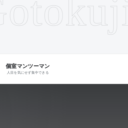
tokuji
S
個室マンツーマン
人目を気にせず集中できる