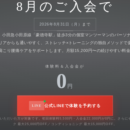
8月のご入会で
2026年8月31日（月）
まで
、小田急小田原線「豪徳寺駅」徒歩3分の個室マンツーマンのパーソ
リアからも通いやすく、ストレッチ×トレーニングの独自メソッドで
肩こり腰痛ケアをサポートします。月額15,200円〜の続けやすい料
体験料＆入会金が
0
円
公式LINEで体験を予約する
入会いただいた方が対象です。初回体験料5,500円・入会金22,000円が0円に。さ
ク 最大25,000円OFF／コンディショニング 最大15,000円OFF。