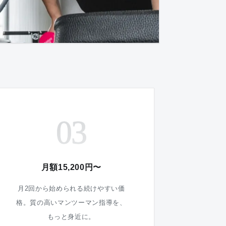
03
月額15,200円〜
月2回から始められる続けやすい価
格。質の高いマンツーマン指導を、
もっと身近に。