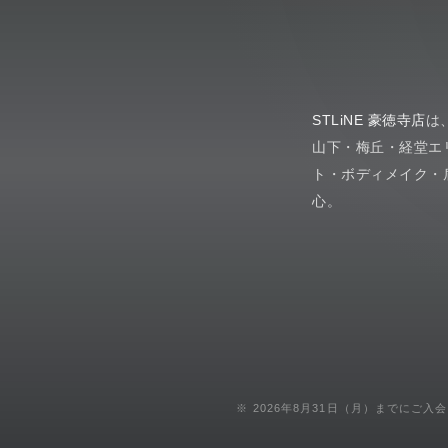
STLiNE 豪徳寺店
は
山下・梅丘・経堂エ
ト・ボディメイク・
心。
※ 2026年8月31日（月）までにご