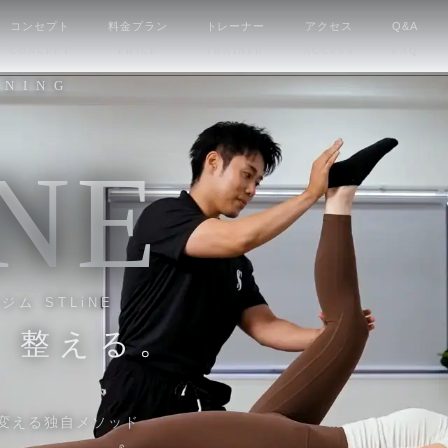
コンセプト
料金プラン
トレーナー
アクセス
Q&A
CONCEPT
PRICE
TRAINER
ACCESS
FAQ
INING
N
E
ム STLiNE
、
整える。
変える独自メソッド