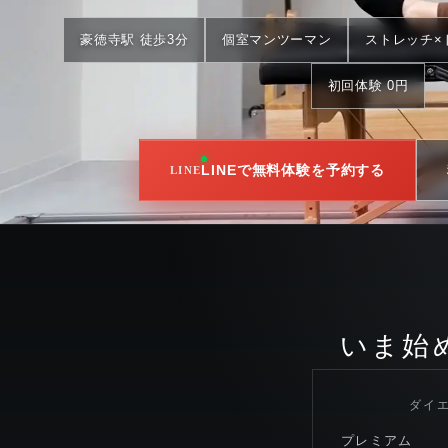
豪徳寺駅 徒歩3分
個室マンツーマン
ストレッチ×
初回体験 0円
LINEで無料体験を予約する
通常 初回体験 5,500円 →
今だけ0
いま始
ダイ
プレミアム