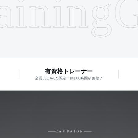
ining
Go
有資格トレーナー
全員JLCA-CS認定・約100時間研修修了
CAMPAIGN